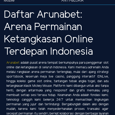
Mobile
ANTI-BLOKIR
Daftar Arunabet:
Arena Permainan
Ketangkasan Online
Terdepan Indonesia
Arunabet
adalah pusat arena tempat berkumpulnya para penggemar slot
online dan ketangkasan di seluruh Indonesia. Kami memacu adrenalin Anda
melalui rangkaian arena permainan terlengkap, mulai dari ajang strategi
sportsbook, keseruan meja live casino, panggung interaktif IDNLive,
hingga koleksi game slot online, tantangan tebak angka togel, dan adu
ketangkasan klasik Mickey Mouse. Platform kami dibangun untuk aksi tanpa
henti, dengan antarmuka yang responsif dan grafis memukau yang
membuat setiap sesi terasa hidup. Keamanan Anda adalah fondasi kami;
teknologi canggih kami bekerja 24/7 untuk memastikan lingkungan
permainan yang jujur dan terlindungi. Bergabunglah dalam aksi dengan
mudah, karena kami telah menyederhanakan proses transaksi agar
secepat permainan itu sendiri, berkat kolaborasi dengan berbagai layanan