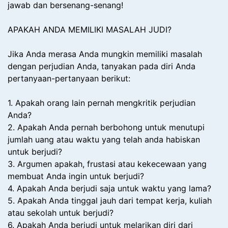
jawab dan bersenang-senang!
APAKAH ANDA MEMILIKI MASALAH JUDI?
Jika Anda merasa Anda mungkin memiliki masalah
dengan perjudian Anda, tanyakan pada diri Anda
pertanyaan-pertanyaan berikut:
1. Apakah orang lain pernah mengkritik perjudian
Anda?
2. Apakah Anda pernah berbohong untuk menutupi
jumlah uang atau waktu yang telah anda habiskan
untuk berjudi?
3. Argumen apakah, frustasi atau kekecewaan yang
membuat Anda ingin untuk berjudi?
4. Apakah Anda berjudi saja untuk waktu yang lama?
5. Apakah Anda tinggal jauh dari tempat kerja, kuliah
atau sekolah untuk berjudi?
6. Apakah Anda berjudi untuk melarikan diri dari