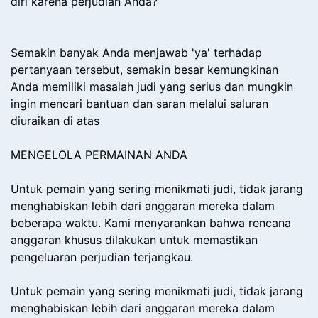
diri karena perjudian Anda?
Semakin banyak Anda menjawab 'ya' terhadap
pertanyaan tersebut, semakin besar kemungkinan
Anda memiliki masalah judi yang serius dan mungkin
ingin mencari bantuan dan saran melalui saluran
diuraikan di atas
MENGELOLA PERMAINAN ANDA
Untuk pemain yang sering menikmati judi, tidak jarang
menghabiskan lebih dari anggaran mereka dalam
beberapa waktu. Kami menyarankan bahwa rencana
anggaran khusus dilakukan untuk memastikan
pengeluaran perjudian terjangkau.
Untuk pemain yang sering menikmati judi, tidak jarang
menghabiskan lebih dari anggaran mereka dalam