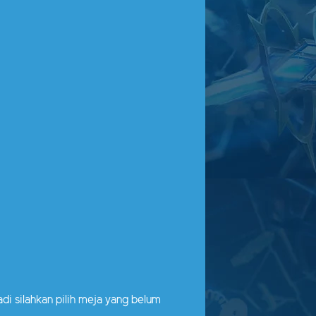
jadi silahkan pilih meja yang belum