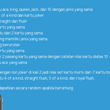
tu ace, king, queen, jack, dan 10 dengan jenis yang sama
r of a kind dan kartu joker
traight dan flush
kartu yang sama
artu dan 2 kartu yang sama
ang memiliki jenis yang sama
ng berurutan
kartu yang sama
ari 2 pasang kartu yang sama dengan catatan nilai kartu diatas 10
tu ace yang sama
an non joker di kali 2 jadi nilai set kartu murni dari 7 kartu ma
 4 of a kind, straight flush, 5 of a kind, dan royal flush.
dapatkan secara random apabila beruntung