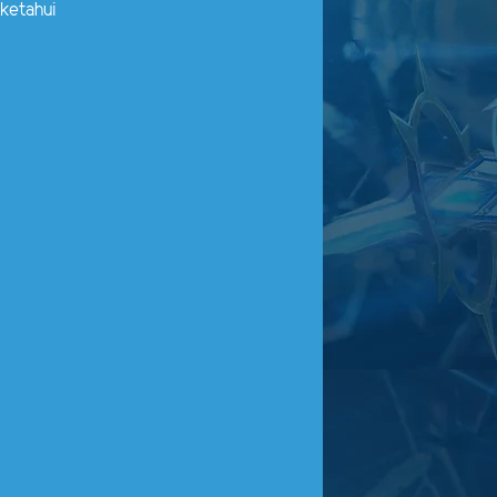
 ketahui