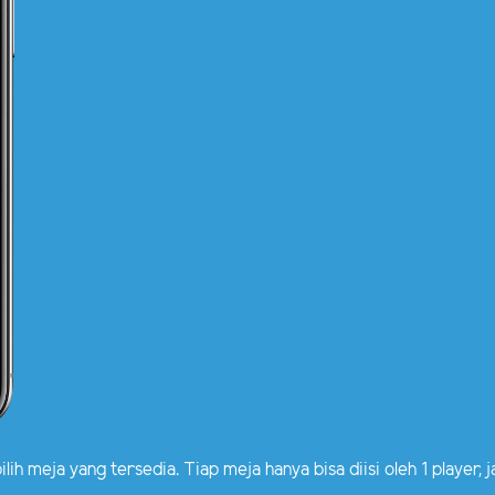
ilih meja yang tersedia. Tiap meja hanya bisa diisi oleh 1 player, 