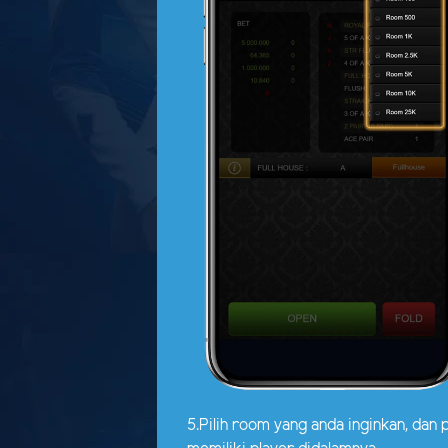
5.Pilih room yang anda inginkan, dan p