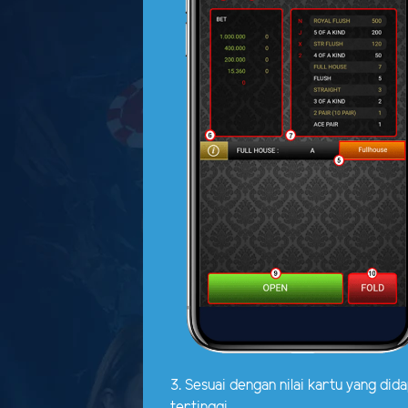
3. Sesuai dengan nilai kartu yang di
tertinggi