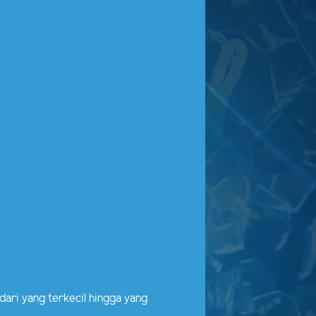
dari yang terkecil hingga yang