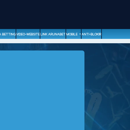
A BETTING
VIDEO-WEBSITE
LINK ARUNABET
MOBILE
ANTI-BLOKIR