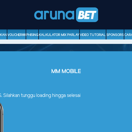
AKAN
VOUCHER88
PHISING
KALKULATOR MIX PARLAY
VIDEO TUTORIAL
SPONSORS
CAR
MM MOBILE
. Silahkan tunggu loading hingga selesai