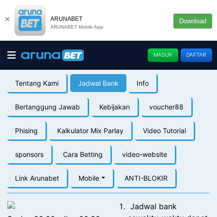
×
ARUNABET
Download
ARUNABET Mobile App
MASUK
DAFTAR
Tentang Kami
Jadwal Bank
Info
Bertanggung Jawab
Kebijakan
voucher88
Phising
Kalkulator Mix Parlay
Video Tutorial
sponsors
Cara Betting
video-website
Link Arunabet
Mobile
ANTI-BLOKIR
Jadwal bank