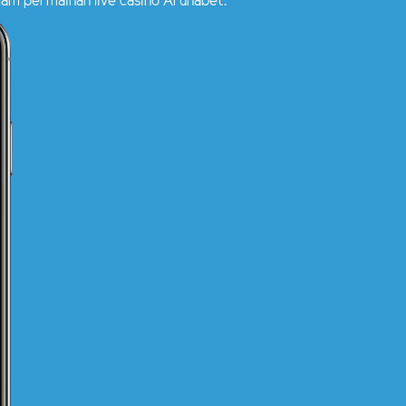
lam permainan live casino Arunabet.