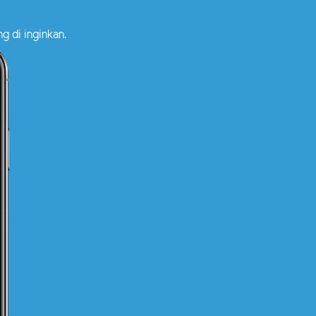
ng di inginkan.