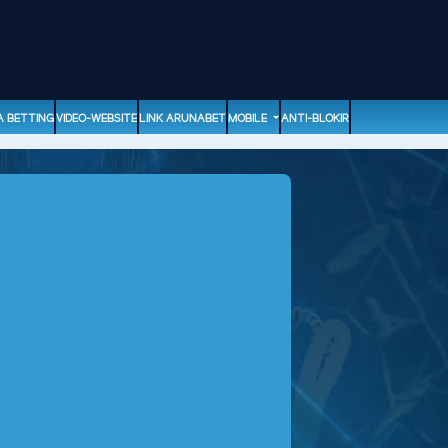
A BETTING
VIDEO-WEBSITE
LINK ARUNABET
MOBILE
ANTI-BLOKIR