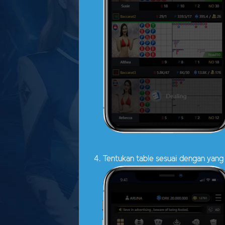
4. Tentukan table sesuai dengan yang 