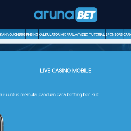
AKAN
VOUCHER88
PHISING
KALKULATOR MIX PARLAY
VIDEO TUTORIAL
SPONSORS
CAR
LIVE CASINO MOBILE
ahulu untuk memulai panduan cara betting berikut: